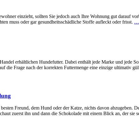
hner einzieht, sollten Sie jedoch auch Ihre Wohnung gut darauf vorberei
en muss oder gar gesundheitsschädliche Stoffe aufleckt oder frisst.
… 
 Handel erhältlichen Hundefutter. Dabei enthält jede Marke und jede S
, auf die Frage nach der korrekten Futtermenge eine einzige ultimativ g
lung
m besten Freund, dem Hund oder der Katze, nichts davon abzugeben. D
schaut zuerst ihn und dann die Schokolade mit einem Blick an, der sie 