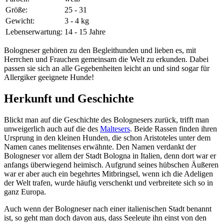
Größe:
25 - 31
Gewicht:
3 - 4 kg
Lebenserwartung:
14 - 15 Jahre
Bologneser gehören zu den Begleithunden und lieben es, mit
Herrchen und Frauchen gemeinsam die Welt zu erkunden. Dabei
passen sie sich an alle Gegebenheiten leicht an und sind sogar für
Allergiker geeignete Hunde!
Herkunft und Geschichte
Blickt man auf die Geschichte des Bolognesers zurück, trifft man
unweigerlich auch auf die des
Maltesers
. Beide Rassen finden ihren
Ursprung in den kleinen Hunden, die schon Aristoteles unter dem
Namen canes melitenses erwähnte. Den Namen verdankt der
Bologneser vor allem der Stadt Bologna in Italien, denn dort war er
anfangs überwiegend heimisch. Aufgrund seines hübschen Äußeren
war er aber auch ein begehrtes Mitbringsel, wenn ich die Adeligen
der Welt trafen, wurde häufig verschenkt und verbreitete sich so in
ganz Europa.
Auch wenn der Bologneser nach einer italienischen Stadt benannt
ist, so geht man doch davon aus, dass Seeleute ihn einst von den