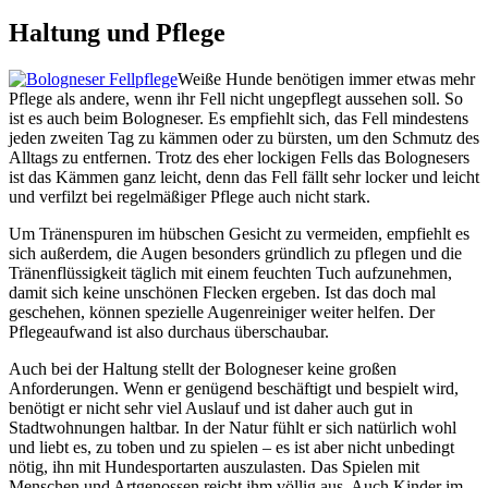
Haltung und Pflege
Weiße Hunde benötigen immer etwas mehr
Pflege als andere, wenn ihr Fell nicht ungepflegt aussehen soll. So
ist es auch beim Bologneser. Es empfiehlt sich, das Fell mindestens
jeden zweiten Tag zu kämmen oder zu bürsten, um den Schmutz des
Alltags zu entfernen. Trotz des eher lockigen Fells das Bolognesers
ist das Kämmen ganz leicht, denn das Fell fällt sehr locker und leicht
und verfilzt bei regelmäßiger Pflege auch nicht stark.
Um Tränenspuren im hübschen Gesicht zu vermeiden, empfiehlt es
sich außerdem, die Augen besonders gründlich zu pflegen und die
Tränenflüssigkeit täglich mit einem feuchten Tuch aufzunehmen,
damit sich keine unschönen Flecken ergeben. Ist das doch mal
geschehen, können spezielle Augenreiniger weiter helfen. Der
Pflegeaufwand ist also durchaus überschaubar.
Auch bei der Haltung stellt der Bologneser keine großen
Anforderungen. Wenn er genügend beschäftigt und bespielt wird,
benötigt er nicht sehr viel Auslauf und ist daher auch gut in
Stadtwohnungen haltbar. In der Natur fühlt er sich natürlich wohl
und liebt es, zu toben und zu spielen – es ist aber nicht unbedingt
nötig, ihn mit Hundesportarten auszulasten. Das Spielen mit
Menschen und Artgenossen reicht ihm völlig aus. Auch Kinder im