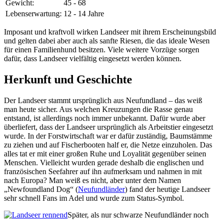
Gewicht:
45 - 68
Lebenserwartung:
12 - 14 Jahre
Imposant und kraftvoll wirken Landseer mit ihrem Erscheinungsbild
und gelten dabei aber auch als sanfte Riesen, die das ideale Wesen
für einen Familienhund besitzen. Viele weitere Vorzüge sorgen
dafür, dass Landseer vielfältig eingesetzt werden können.
Herkunft und Geschichte
Der Landseer stammt ursprünglich aus Neufundland – das weiß
man heute sicher. Aus welchen Kreuzungen die Rasse genau
entstand, ist allerdings noch immer unbekannt. Dafür wurde aber
überliefert, dass der Landseer ursprünglich als Arbeitstier eingesetzt
wurde. In der Forstwirtschaft war er dafür zuständig, Baumstämme
zu ziehen und auf Fischerbooten half er, die Netze einzuholen. Das
alles tat er mit einer großen Ruhe und Loyalität gegenüber seinen
Menschen. Vielleicht wurden gerade deshalb die englischen und
französischen Seefahrer auf ihn aufmerksam und nahmen in mit
nach Europa? Man weiß es nicht, aber unter dem Namen
„Newfoundland Dog“ (
Neufundländer
) fand der heutige Landseer
sehr schnell Fans im Adel und wurde zum Status-Symbol.
Später, als nur schwarze Neufundländer noch