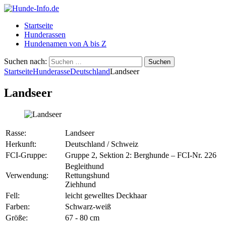
Startseite
Hunderassen
Hundenamen von A bis Z
Suchen nach:
Startseite
Hunderasse
Deutschland
Landseer
Landseer
Rasse:
Landseer
Herkunft:
Deutschland / Schweiz
FCI-Gruppe:
Gruppe 2, Sektion 2: Berghunde – FCI-Nr. 226
Begleithund
Verwendung:
Rettungshund
Ziehhund
Fell:
leicht gewelltes Deckhaar
Farben:
Schwarz-weiß
Größe:
67 - 80 cm