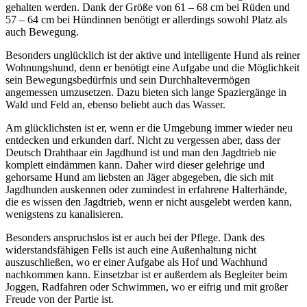
gehalten werden. Dank der Größe von 61 – 68 cm bei Rüden und
57 – 64 cm bei Hündinnen benötigt er allerdings sowohl Platz als
auch Bewegung.
Besonders unglücklich ist der aktive und intelligente Hund als reiner
Wohnungshund, denn er benötigt eine Aufgabe und die Möglichkeit
sein Bewegungsbedürfnis und sein Durchhaltevermögen
angemessen umzusetzen. Dazu bieten sich lange Spaziergänge in
Wald und Feld an, ebenso beliebt auch das Wasser.
Am glücklichsten ist er, wenn er die Umgebung immer wieder neu
entdecken und erkunden darf. Nicht zu vergessen aber, dass der
Deutsch Drahthaar ein Jagdhund ist und man den Jagdtrieb nie
komplett eindämmen kann. Daher wird dieser gelehrige und
gehorsame Hund am liebsten an Jäger abgegeben, die sich mit
Jagdhunden auskennen oder zumindest in erfahrene Halterhände,
die es wissen den Jagdtrieb, wenn er nicht ausgelebt werden kann,
wenigstens zu kanalisieren.
Besonders anspruchslos ist er auch bei der Pflege. Dank des
widerstandsfähigen Fells ist auch eine Außenhaltung nicht
auszuschließen, wo er einer Aufgabe als Hof und Wachhund
nachkommen kann. Einsetzbar ist er außerdem als Begleiter beim
Joggen, Radfahren oder Schwimmen, wo er eifrig und mit großer
Freude von der Partie ist.