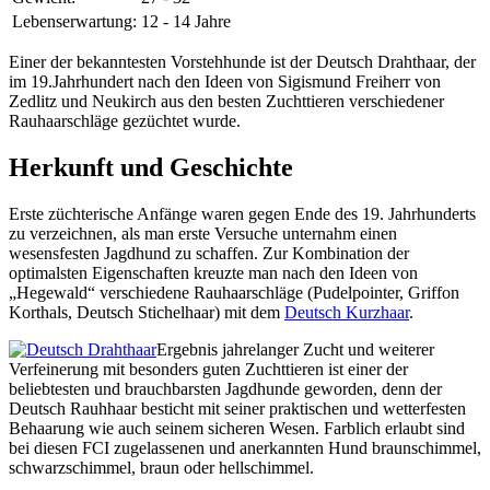
Lebenserwartung:
12 - 14 Jahre
Einer der bekanntesten Vorstehhunde ist der Deutsch Drahthaar, der
im 19.Jahrhundert nach den Ideen von Sigismund Freiherr von
Zedlitz und Neukirch aus den besten Zuchttieren verschiedener
Rauhaarschläge gezüchtet wurde.
Herkunft und Geschichte
Erste züchterische Anfänge waren gegen Ende des 19. Jahrhunderts
zu verzeichnen, als man erste Versuche unternahm einen
wesensfesten Jagdhund zu schaffen. Zur Kombination der
optimalsten Eigenschaften kreuzte man nach den Ideen von
„Hegewald“ verschiedene Rauhaarschläge (Pudelpointer, Griffon
Korthals, Deutsch Stichelhaar) mit dem
Deutsch Kurzhaar
.
Ergebnis jahrelanger Zucht und weiterer
Verfeinerung mit besonders guten Zuchttieren ist einer der
beliebtesten und brauchbarsten Jagdhunde geworden, denn der
Deutsch Rauhhaar besticht mit seiner praktischen und wetterfesten
Behaarung wie auch seinem sicheren Wesen. Farblich erlaubt sind
bei diesen FCI zugelassenen und anerkannten Hund braunschimmel,
schwarzschimmel, braun oder hellschimmel.